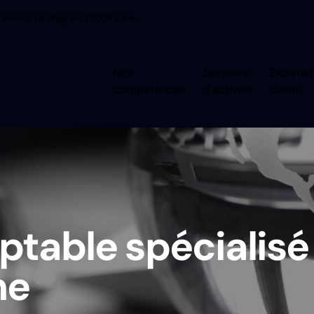
 Avenue de Wagram 75008 Paris
Nos
Secteurs
Extranet
compétences
d’activité
client
table spécialisé 
ne