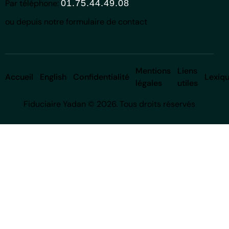
Par téléphone:
01.75.44.49.08
ou depuis notre
formulaire de contact
Mentions
Liens
Accueil
English
Confidentialité
Lexiq
légales
utiles
Fiduciaire Yadan © 2026. Tous droits réservés