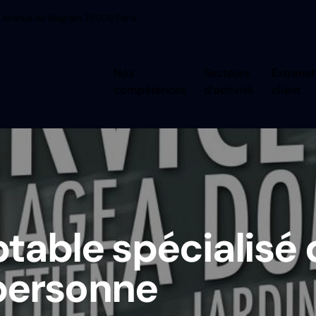
 Avenue de Wagram 75008 Paris
Nos
Secteurs
Extranet
compétences
d’activité
client
able spécialisé 
 personne