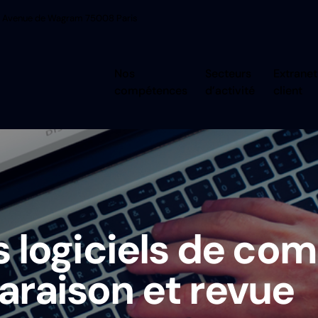
 Avenue de Wagram 75008 Paris
Nos
Secteurs
Extranet
compétences
d’activité
client
s logiciels de com
araison et revue