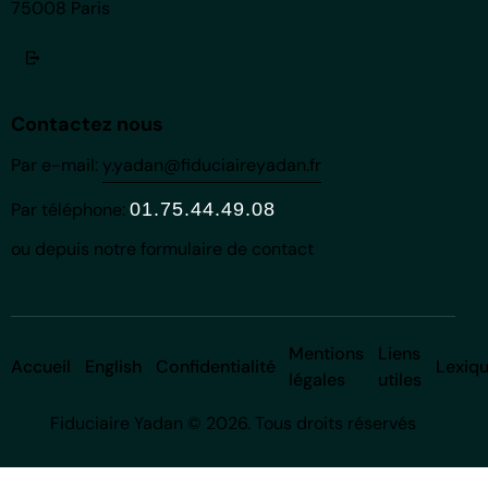
75008 Paris
Contactez nous
Par e-mail:
y.yadan@fiduciaireyadan.fr
Par téléphone:
01.75.44.49.08
ou depuis notre
formulaire de contact
Mentions
Liens
Accueil
English
Confidentialité
Lexiq
légales
utiles
Fiduciaire Yadan © 2026. Tous droits réservés