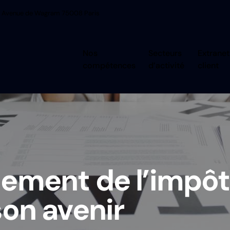
 Avenue de Wagram 75008 Paris
Nos
Secteurs
Extranet
compétences
d’activité
client
ement de l’impôt 
son avenir